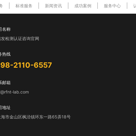
务
标准服务
新闻资讯
成功案例
服务中心
司名称
瑞发检测认证咨询官网
务热线
198-2110-6557
系邮箱
f@rfnt-lab.com
司地址
上海市金山区枫泾镇环东一路65弄18号