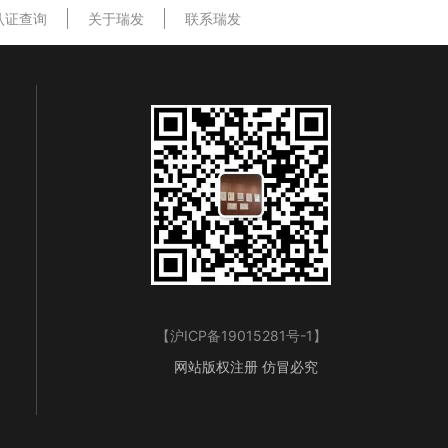
认证查询
关于瑞发
联系瑞发
【
沪ICP备19015281号-1
】
网站版权注册 仿冒必究